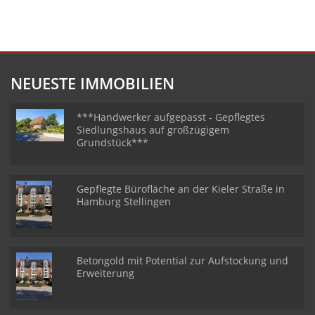
NEUESTE IMMOBILIEN
***Handwerker aufgepasst - Gepflegtes
Siedlungshaus auf großzügigem
Grundstück***
Gepflegte Bürofläche an der Kieler Straße in
Hamburg Stellingen
Betongold mit Potential zur Aufstockung und
Erweiterung