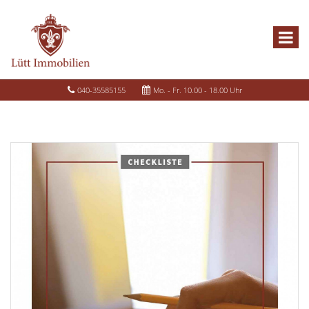
040-35585155
Mo. - Fr. 10.00 - 18.00 Uhr