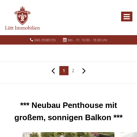
040-35585155
Mo. - Fr. 10.00 - 18.00 Uhr
1
2
*** Neubau Penthouse mit
großem, sonnigen Balkon ***