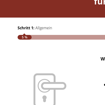
fü
Schritt 1:
Allgemein
5 %
W