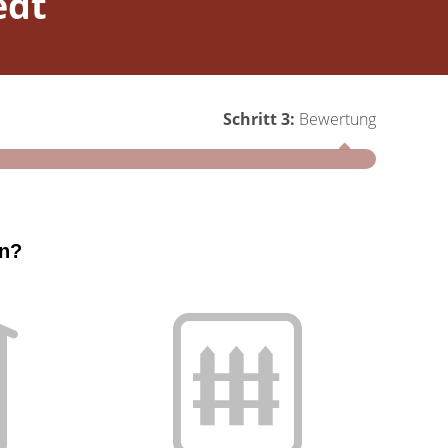
edt
Schritt 3:
Bewertung
Schritt 1
en?
Wie groß