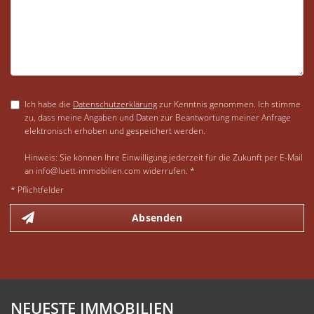
Ich habe die
Datenschutzerklärung
zur Kenntnis genommen. Ich stimme
zu, dass meine Angaben und Daten zur Beantwortung meiner Anfrage
elektronisch erhoben und gespeichert werden.
Hinweis: Sie können Ihre Einwilligung jederzeit für die Zukunft per E-Mail
an info@luett-immobilien.com widerrufen. *
* Pflichtfelder
Absenden
NEUESTE IMMOBILIEN