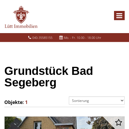
040-35585155
Mo. - Fr. 10.00 - 18.00 Uhr
Grundstück Bad
Segeberg
Objekte:
1