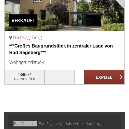
VERKAUFT
Bad Segeberg
***Großes Baugrundstück in zentraler Lage von
Bad Segeberg***
Wohngrundstück
1.063 m²
GRUNDSTÜCK
Bad Oldesloe
Bad Segeberg
Halstenbek
Hamburg