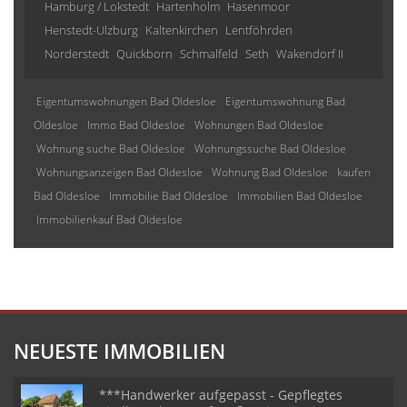
Hamburg / Lokstedt
Hartenholm
Hasenmoor
Henstedt-Ulzburg
Kaltenkirchen
Lentföhrden
Norderstedt
Quickborn
Schmalfeld
Seth
Wakendorf II
Eigentumswohnungen Bad Oldesloe
Eigentumswohnung Bad
Oldesloe
Immo Bad Oldesloe
Wohnungen Bad Oldesloe
Wohnung suche Bad Oldesloe
Wohnungssuche Bad Oldesloe
Wohnungsanzeigen Bad Oldesloe
Wohnung Bad Oldesloe
kaufen
Bad Oldesloe
Immobilie Bad Oldesloe
Immobilien Bad Oldesloe
Immobilienkauf Bad Oldesloe
NEUESTE IMMOBILIEN
***Handwerker aufgepasst - Gepflegtes