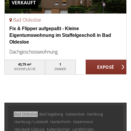
VERKAUFT
Bad Oldesloe
Fix & Flipper aufgepaßt - Kleine
Eigentumswohnung im Staffelgeschoß in Bad
Oldesloe
Dachgeschosswohnung
42,75 m²
1
WOHNFLÄCHE
ZIMMER
Bad Oldesloe
Bad Segeberg
Halstenbek
Hamburg
Hamburg / Lokstedt
Hartenholm
Hasenmoor
Henstedt-Ulzburg
Kaltenkirchen
Lentföhrden