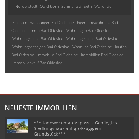
Norderstedt
Quickborn
Schmalfeld
Seth
Wakendorf II
Eigentumswohnungen Bad Oldesloe
Eigentumswohnung Bad
Oldesloe
Immo Bad Oldesloe
Wohnungen Bad Oldesloe
Wohnung suche Bad Oldesloe
Wohnungssuche Bad Oldesloe
Wohnungsanzeigen Bad Oldesloe
Wohnung Bad Oldesloe
kaufen
Bad Oldesloe
Immobilie Bad Oldesloe
Immobilien Bad Oldesloe
Immobilienkauf Bad Oldesloe
NEUESTE IMMOBILIEN
***Handwerker aufgepasst - Gepflegtes
Siedlungshaus auf großzügigem
Grundstück***