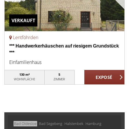
VERKAUFT
Lentföhrden
*** Handwerkerhäuschen auf riesigem Grundstück
***
Einfamilienhaus
130 m²
5
WOHNFLÄCHE
ZIMMER
Bad Oldesloe
Bad Segeberg
Halstenbek
Hamburg