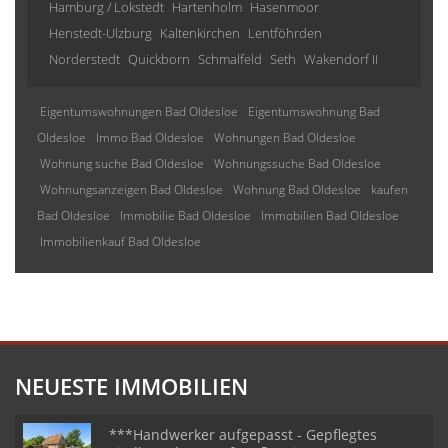
Hamburg / Lokstedt
Hartenholm
Hasenmoor
Henstedt-Ulzburg
Kaltenkirchen
Lentföhrden
Norderstedt
Quickborn
Schmalfeld
Seth
Wakendorf II
Eigentumswohnungen Bad Oldesloe
Eigentumswohnung Bad
Oldesloe
Immo Bad Oldesloe
Wohnungen Bad Oldesloe
Wohnung suche Bad Oldesloe
Wohnungssuche Bad Oldesloe
Wohnungsanzeigen Bad Oldesloe
Wohnung Bad Oldesloe
kaufen
Bad Oldesloe
Immobilie Bad Oldesloe
Immobilien Bad Oldesloe
Immobilienkauf Bad Oldesloe
NEUESTE IMMOBILIEN
***Handwerker aufgepasst - Gepflegtes