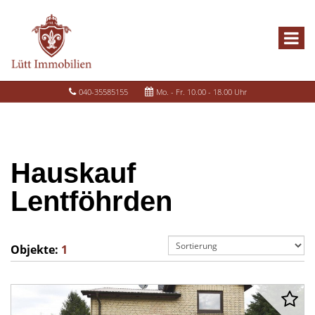
040-35585155
Mo. - Fr. 10.00 - 18.00 Uhr
Hauskauf
Lentföhrden
Objekte:
1