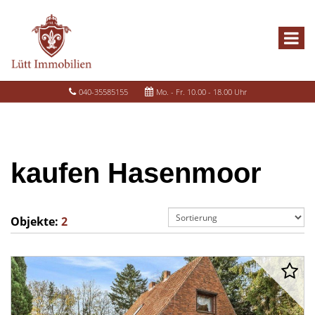
040-35585155
Mo. - Fr. 10.00 - 18.00 Uhr
kaufen Hasenmoor
Objekte:
2