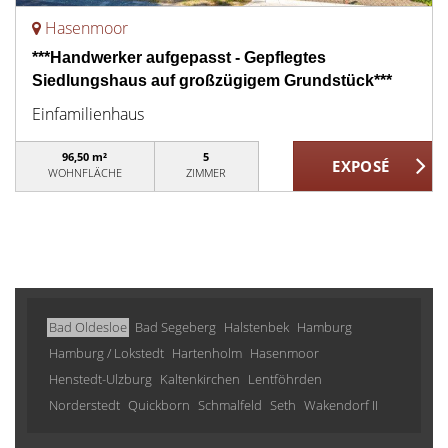
Hasenmoor
***Handwerker aufgepasst - Gepflegtes
Siedlungshaus auf großzügigem Grundstück***
Einfamilienhaus
96,50 m²
5
WOHNFLÄCHE
ZIMMER
Bad Oldesloe
Bad Segeberg
Halstenbek
Hamburg
Hamburg / Lokstedt
Hartenholm
Hasenmoor
Henstedt-Ulzburg
Kaltenkirchen
Lentföhrden
Norderstedt
Quickborn
Schmalfeld
Seth
Wakendorf II