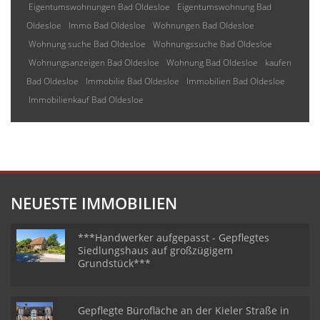
Eigentumswohnungen Bad Oldesloe
Eigentumswohnung Bad
Oldesloe
Immo Bad Oldesloe
Wohnungen Bad Oldesloe
Wohnung suche Bad Oldesloe
Wohnungssuche Bad Oldesloe
Wohnungsanzeigen Bad Oldesloe
Wohnung Bad Oldesloe
kaufen
Bad Oldesloe
Immobilie Bad Oldesloe
Immobilien Bad Oldesloe
Immobilienkauf Bad Oldesloe
NEUESTE IMMOBILIEN
***Handwerker aufgepasst - Gepflegtes
Siedlungshaus auf großzügigem
Grundstück***
Gepflegte Bürofläche an der Kieler Straße in