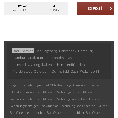
123 m²
4
WOHNFLÄCHE
ZIMMER
Bad Oldesloe
Bad Segeberg
Halstenbek
Hamburg
Hamburg / Lokstedt
Hartenholm
Hasenmoor
Henstedt-Ulzburg
Kaltenkirchen
Lentföhrden
Norderstedt
Quickborn
Schmalfeld
Seth
Wakendorf II
Eigentumswohnungen Bad Oldesloe
Eigentumswohnung Bad
Oldesloe
Immo Bad Oldesloe
Wohnungen Bad Oldesloe
Wohnung suche Bad Oldesloe
Wohnungssuche Bad Oldesloe
Wohnungsanzeigen Bad Oldesloe
Wohnung Bad Oldesloe
kaufen
Bad Oldesloe
Immobilie Bad Oldesloe
Immobilien Bad Oldesloe