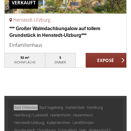
VERKAUFT
Henstedt-Ulzburg
*** Großer Walmdachbungalow auf tollem
Grundstück in Henstedt-Ulzburg***
Einfamilienhaus
92 m²
5
WOHNFLÄCHE
ZIMMER
Bad Oldesloe
Bad Segeberg
Halstenbek
Hamburg
Hamburg / Lokstedt
Hartenholm
Hasenmoor
Henstedt-Ulzburg
Kaltenkirchen
Lentföhrden
Norderstedt
Quickborn
Schmalfeld
Seth
Wakendorf II