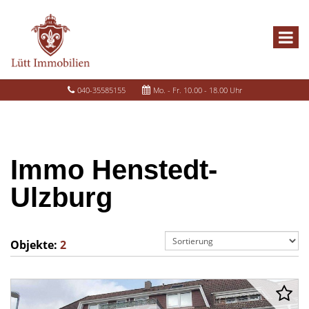
040-35585155
Mo. - Fr. 10.00 - 18.00 Uhr
Immo Henstedt-
Ulzburg
Objekte:
2