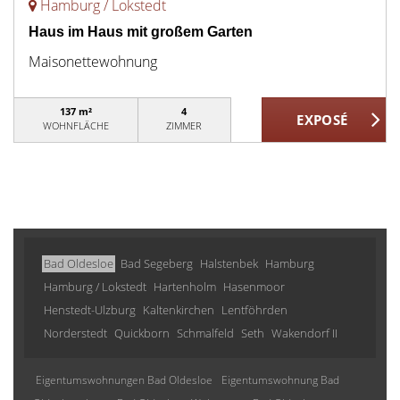
Hamburg / Lokstedt
Haus im Haus mit großem Garten
Maisonettewohnung
137 m²
4
WOHNFLÄCHE
ZIMMER
Bad Oldesloe
Bad Segeberg
Halstenbek
Hamburg
Hamburg / Lokstedt
Hartenholm
Hasenmoor
Henstedt-Ulzburg
Kaltenkirchen
Lentföhrden
Norderstedt
Quickborn
Schmalfeld
Seth
Wakendorf II
Eigentumswohnungen Bad Oldesloe
Eigentumswohnung Bad