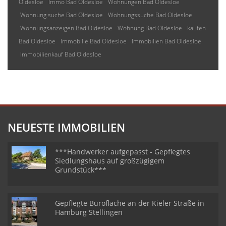
Oldesloe
Immo Bad Oldesloe
Wohnungen Bad Oldesloe
Wohnung suche Bad Oldesloe
Wohnungssuche Bad Oldesloe
Wohnungsanzeigen Bad Oldesloe
Wohnung Bad Oldesloe
kaufen
Bad Oldesloe
Immobilie Bad Oldesloe
Immobilien Bad Oldesloe
Immobilienkauf Bad Oldesloe
NEUESTE IMMOBILIEN
***Handwerker aufgepasst - Gepflegtes
Siedlungshaus auf großzügigem
Grundstück***
Gepflegte Bürofläche an der Kieler Straße in
Hamburg Stellingen