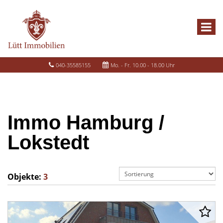
040-35585155
Mo. - Fr. 10.00 - 18.00 Uhr
Immo Hamburg /
Lokstedt
Objekte:
3