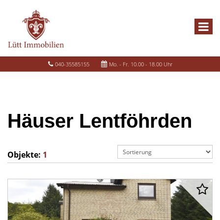
040-35585155
Mo. - Fr. 10.00 - 18.00 Uhr
Häuser Lentföhrden
Objekte:
1