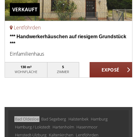
VERKAUFT
Lentföhrden
*** Handwerkerhäuschen auf riesigem Grundstück
***
Einfamilienhaus
130 m²
5
WOHNFLÄCHE
ZIMMER
Bad Oldesloe
Bad Segeberg
Halstenbek
Hamburg
Hamburg / Lokstedt
Hartenholm
Hasenmoor
Henstedt-Ulzburg
Kaltenkirchen
Lentföhrden