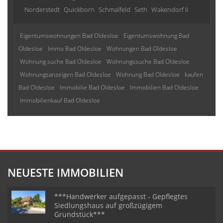
Norderstedt
Quickborn
Schmalfeld
Seth
Wakendorf II
Eigentumswohnungen Bad Oldesloe
Eigentumswohnung Bad
Oldesloe
Immo Bad Oldesloe
Wohnungen Bad Oldesloe
Wohnung suche Bad Oldesloe
Wohnungssuche Bad Oldesloe
Wohnungsanzeigen Bad Oldesloe
Wohnung Bad Oldesloe
kaufen
Bad Oldesloe
Immobilie Bad Oldesloe
Immobilien Bad Oldesloe
Immobilienkauf Bad Oldesloe
NEUESTE IMMOBILIEN
***Handwerker aufgepasst - Gepflegtes
Siedlungshaus auf großzügigem
Grundstück***