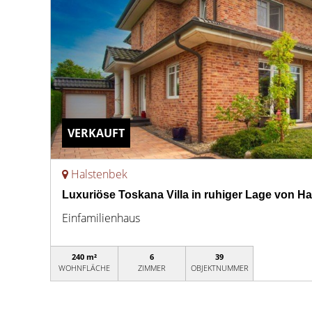
VERKAUFT
Halstenbek
Luxuriöse Toskana Villa in ruhiger Lage von H
Einfamilienhaus
240 m²
6
39
WOHNFLÄCHE
ZIMMER
OBJEKTNUMMER