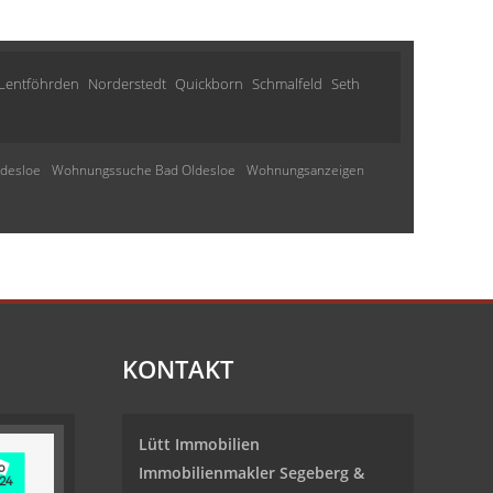
Lentföhrden
Norderstedt
Quickborn
Schmalfeld
Seth
desloe
Wohnungssuche Bad Oldesloe
Wohnungsanzeigen
KONTAKT
Lütt Immobilien
Immobilienmakler Segeberg &