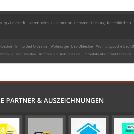
urg / Lokstedt
Hartenholm
Hasenmoor
Henstedt-Ulzburg
Kaltenkirchen
ldesloe
Immo Bad Oldesloe
Wohnungen Bad Oldesloe
Wohnung suche Bad Ol
mmobilie Bad Oldesloe
Immobilien Bad Oldesloe
Immobilienkauf Bad Oldesloe
E PARTNER & AUSZEICHNUNGEN