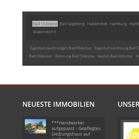
Bad Oldesloe
Bad Segeberg
Halstenbek
Hamburg
Hamb
Wakendorf II
Eigentumswohnungen Bad Oldesloe
Eigentumswohnung Bad O
Bad Oldesloe
Wohnung Bad Oldesloe
kaufen Bad Oldesloe
I
NEUESTE IMMOBILIEN
UNSER
***Handwerker
aufgepasst - Gepflegtes
Siedlungshaus auf