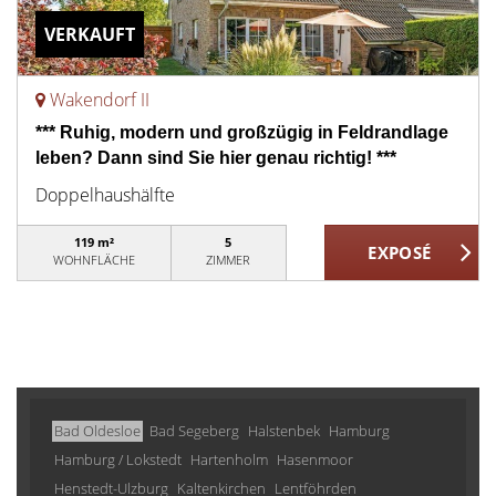
VERKAUFT
Wakendorf II
*** Ruhig, modern und großzügig in Feldrandlage
leben? Dann sind Sie hier genau richtig! ***
Doppelhaushälfte
119 m²
5
WOHNFLÄCHE
ZIMMER
Bad Oldesloe
Bad Segeberg
Halstenbek
Hamburg
Hamburg / Lokstedt
Hartenholm
Hasenmoor
Henstedt-Ulzburg
Kaltenkirchen
Lentföhrden