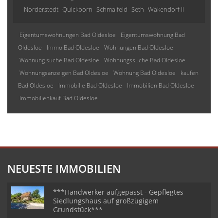
Norderstedt
Quickborn
Schmalfeld
Seth
Wakendorf II
Eigentumswohnungen Bad Oldesloe
Eigentumswohnung Bad
Oldesloe
Immo Bad Oldesloe
Wohnungen Bad Oldesloe
Wohnung suche Bad Oldesloe
Wohnungssuche Bad Oldesloe
Wohnungsanzeigen Bad Oldesloe
Wohnung Bad Oldesloe
kaufen
Bad Oldesloe
Immobilie Bad Oldesloe
Immobilien Bad Oldesloe
Immobilienkauf Bad Oldesloe
NEUESTE IMMOBILIEN
***Handwerker aufgepasst - Gepflegtes
Siedlungshaus auf großzügigem
Grundstück***