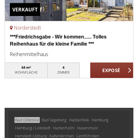
VERKAUFT
Norderstedt
***Friedrichsgabe - Wir kommen...... Tolles
Reihenhaus für die kleine Familie ***
Reihenmittelhaus
64 m²
4
WOHNFLÄCHE
ZIMMER
Bad Oldesloe
Bad Segeberg
Halstenbek
Hamburg
Hamburg / Lokstedt
Hartenholm
Hasenmoor
Henstedt-Ulzburg
Kaltenkirchen
Lentföhrden