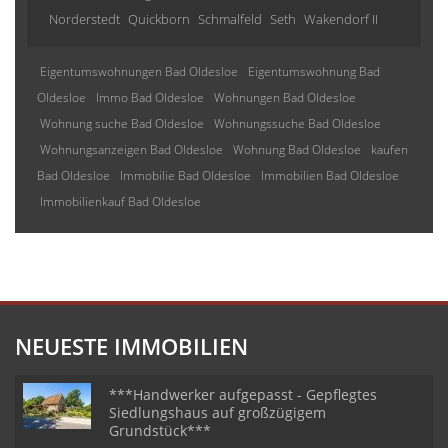
Norderstedt
Quickborn
Schmalfeld
Seth
Wakendorf II
Eigentumswohnungen Bad Oldesloe
Eigentumswohnung Bad
Oldesloe
Immo Bad Oldesloe
Wohnungen Bad Oldesloe
Wohnung suche Bad Oldesloe
Wohnungssuche Bad Oldesloe
Wohnungsanzeigen Bad Oldesloe
Wohnung Bad Oldesloe
kaufen
Bad Oldesloe
Immobilie Bad Oldesloe
Immobilien Bad Oldesloe
Immobilienkauf Bad Oldesloe
NEUESTE IMMOBILIEN
***Handwerker aufgepasst - Gepflegtes
Siedlungshaus auf großzügigem
Grundstück***