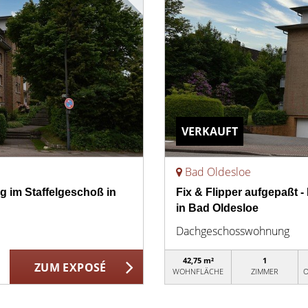
VERKAUFT
Bad Oldesloe
g im Staffelgeschoß in
Fix & Flipper aufgepaßt
in Bad Oldesloe
Dachgeschosswohnung
42,75 m²
1
ZUM EXPOSÉ
WOHNFLÄCHE
ZIMMER
O