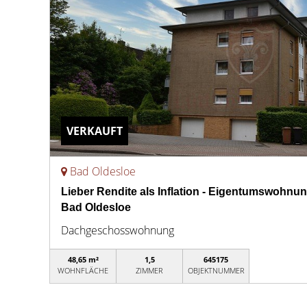
VERKAUFT
Bad Oldesloe
Lieber Rendite als Inflation - Eigentumswohnun
Bad Oldesloe
Dachgeschosswohnung
48,65 m²
1,5
645175
WOHNFLÄCHE
ZIMMER
OBJEKTNUMMER