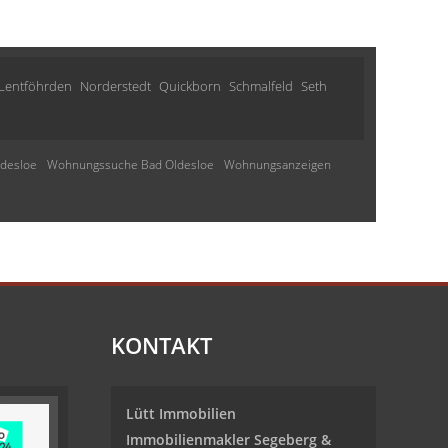
Lentföhrden
Norderstedt
Quickborn
Schmalfeld
Seth
desloe
Wohnungssuche Bad Oldesloe
Wohnungsanzeigen
KONTAKT
Lütt Immobilien
Immobilienmakler Segeberg &