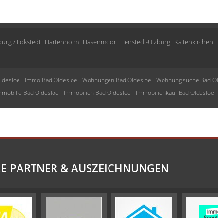
urg / Lokstedt
Hartenholm
Hasenmoor
Henstedt-Ulzburg
Kaltenkirchen
ldesloe
Immo Bad Oldesloe
Wohnungen Bad Oldesloe
Wohnung suche Bad Ol
mmobilie Bad Oldesloe
Immobilien Bad Oldesloe
Immobilienkauf Bad Oldesloe
E PARTNER & AUSZEICHNUNGEN