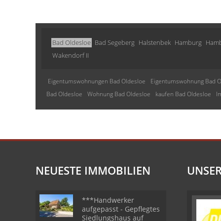
Bad Oldesloe
Bad Segeberg
Halstenbek
Hamburg
Hamb
Wakendorf II
Eigentumswohnungen Bad Oldesloe
Eigentumswohnung Bad O
Bad Oldesloe
Wohnung Bad Oldesloe
kaufen Bad Oldesloe
I
NEUESTE IMMOBILIEN
UNSER
***Handwerker
aufgepasst - Gepflegtes
Siedlungshaus auf