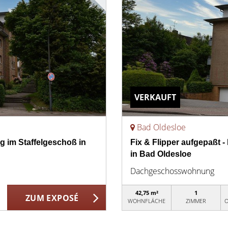
VERKAUFT
Bad Oldesloe
g im Staffelgeschoß in
Fix & Flipper aufgepaßt
in Bad Oldesloe
Dachgeschosswohnung
42,75 m²
1
ZUM EXPOSÉ
WOHNFLÄCHE
ZIMMER
O