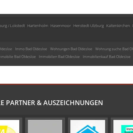
urg / Lokstedt
Hartenholm
Hasenmoor
Henstedt-Ulzburg
Kaltenkirchen
ldesloe
Immo Bad Oldesloe
Wohnungen Bad Oldesloe
Wohnung suche Bad Ol
mmobilie Bad Oldesloe
Immobilien Bad Oldesloe
Immobilienkauf Bad Oldesloe
E PARTNER & AUSZEICHNUNGEN