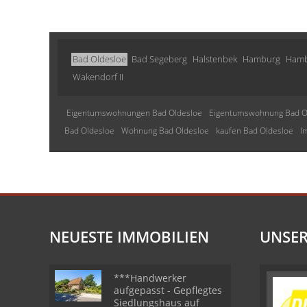
Bad Oldesloe
Bad Segeberg
Halstenbek
Hamburg
Hamb
Wakendorf II
Eigentumswohnungen Bad Oldesloe
Eigentumswohnung Bad O
Bad Oldesloe
Wohnung Bad Oldesloe
kaufen Bad Oldesloe
I
NEUESTE IMMOBILIEN
UNSER
***Handwerker
aufgepasst - Gepflegtes
Siedlungshaus auf