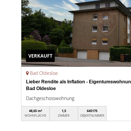
VERKAUFT
Bad Oldesloe
Lieber Rendite als Inflation - Eigentumswohnun
Bad Oldesloe
Dachgeschosswohnung
48,65 m²
1,5
645175
WOHNFLÄCHE
ZIMMER
OBJEKTNUMMER